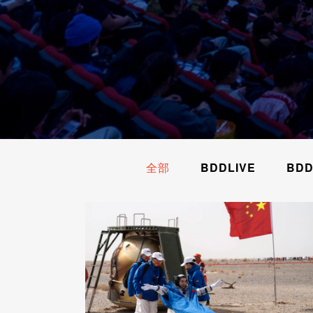
全部
BDDLIVE
BDD