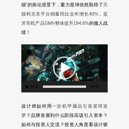
级”的舆论背景下，重力星球依然取得了
天
猫和京东平台销量同比去年增长40%，蓝
牙耳机产品GMV整体提升194.6%
的傲人战
绩！
视
频
播
放
器
00:00
04:48
设计师如何用
一款机甲爆品引发星球造
梦
？品牌发展到什么阶段应该引入资本？
如何与投资人交流？投资人角度看设计驱