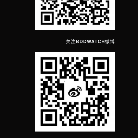
关注BDDWATCH微博