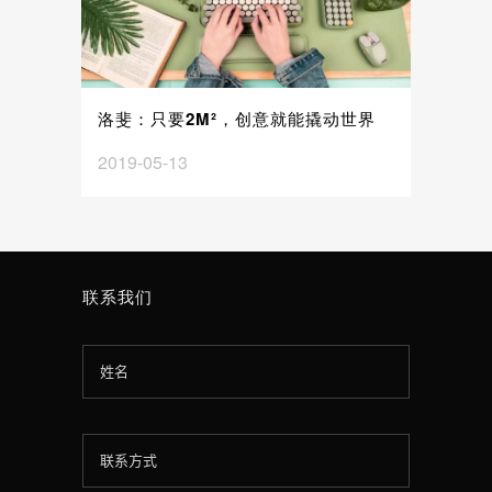
洛斐：只要2M²，创意就能撬动世界
2019-05-13
联系我们