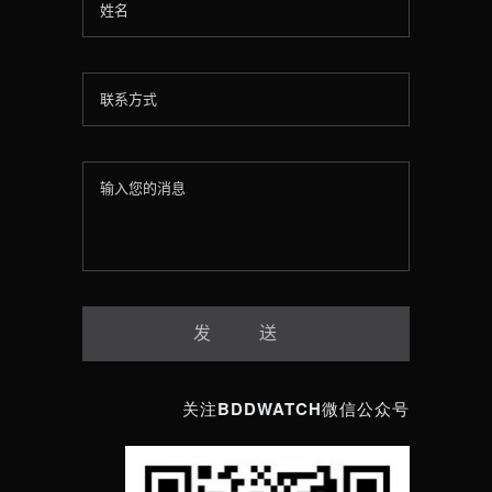
关注BDDWATCH微信公众号