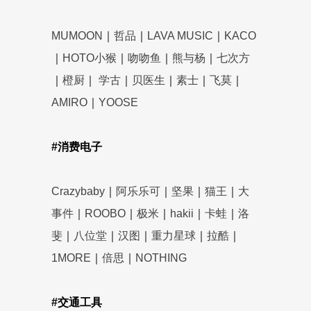
MUMOON
｜
哲品
｜
LAVA MUSIC
｜
KACO
｜
HOTO小猴
｜
吻吻鱼
｜
熊与杨
｜
七次方
｜
橙厨
｜
学古
｜
贝医生
｜
素士
｜
飞莫
｜
AMIRO
｜
YOOSE
#消费电子
Crazybaby
｜
阿乐乐可
｜
坚果
｜
猫王
｜
大
事件
｜
ROOBO
｜
极米
｜
hakii
｜
卡蛙
｜
洛
斐
｜
八位堂
｜
汉图
｜
重力星球
｜
拉酷
｜
1MORE
｜
倍思
｜
NOTHING
#交通工具