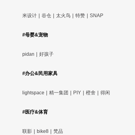
米设计
｜
谷仓
｜
太火鸟
｜
特赞
｜
SNAP
#母婴&宠物
pidan
｜
好孩子
#办公&民用家具
lightspace
｜
精一集团
｜
PIY
｜
橙舍
｜
得闲
#医疗&体育
联影
｜
bike8
｜
梵品