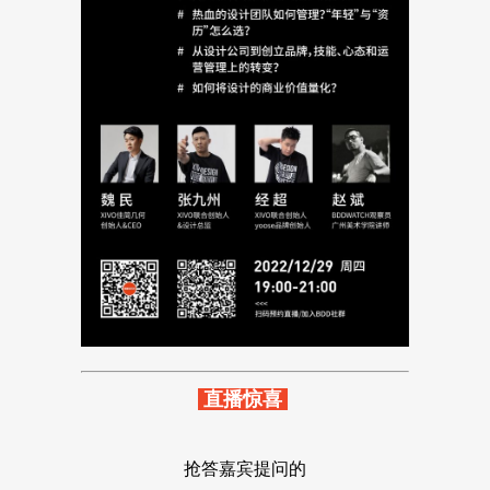
直播惊喜
抢答嘉宾提问的