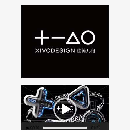
视
频
播
放
器
00:00
01:29