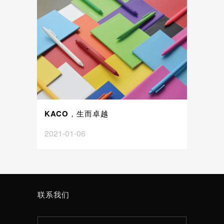
KACO，生而卓越
2021-01-06
联系我们