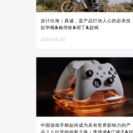
设计出海｜真诚，是产品打动人心的必杀技
彭华顺&杨伟钦&胡丁&赵斌
2023-05-30
中国游戏手柄如何成为具有世界影响力的产
品？八位堂的创新之路｜李伟凌&江城子&