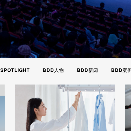
SPOTLIGHT
BDD人物
BDD新闻
BDD案