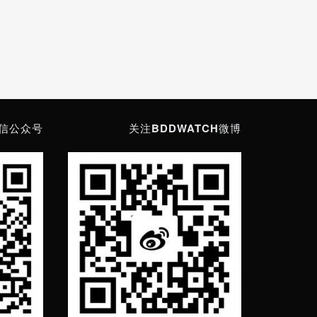
微信公众号
关注BDDWATCH微博