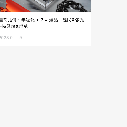
佳简几何：年轻化 + ? = 爆品｜魏民&张九
州&经超&赵斌
2023-01-19