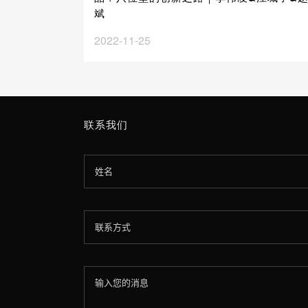
斌
2022-11-25
联系我们