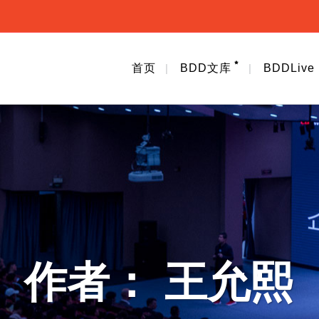
首页
BDD文库
BDDLive
作者： 王允熙