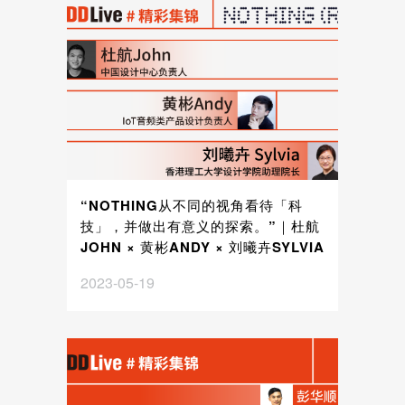
“NOTHING从不同的视角看待「科
技」，并做出有意义的探索。”｜杜航
JOHN × 黄彬ANDY × 刘曦卉SYLVIA
2023-05-19