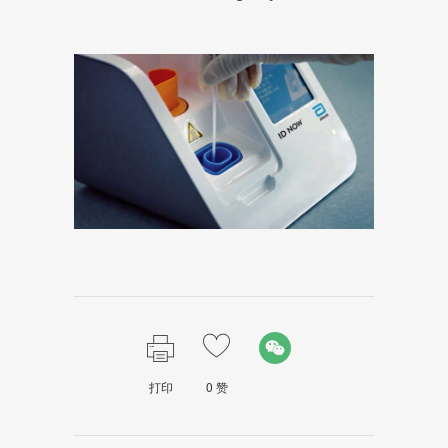
打印
0
赞