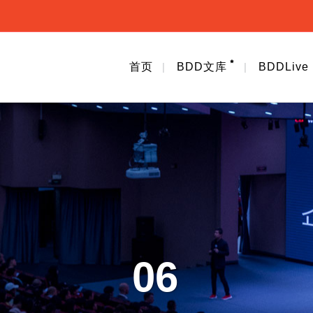
首页
BDD文库
BDDLive
06