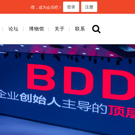
登录
注册
嘿，成为会员吧！
论坛
博物馆
关于
联系