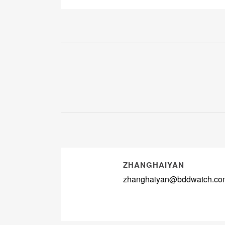
ZHANGHAIYAN
zhanghaiyan@bddwatch.co