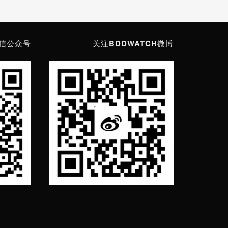
微信公众号
关注BDDWATCH微博