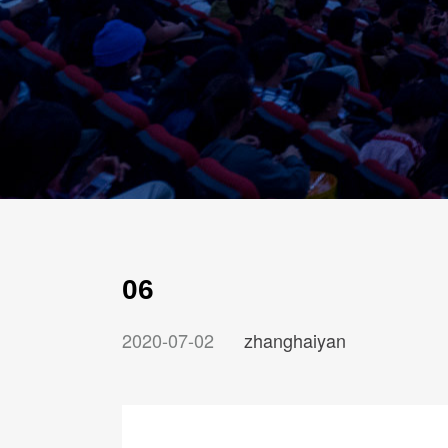
06
2020-07-02
zhanghaiyan