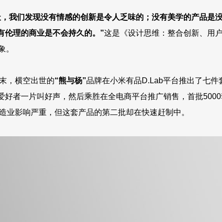
上
/
天，我们发现没有情感的创新是令人乏味的；没有美学的产品是
下
有伦理的商业是不会持久的。”
这是《设计思维：整合创新、用
箭
象。
头
键
年末，横空出世的
“熊与杨”
品牌在小米有品D.Lab平台推出了七件
来
增
好者一片叫好声，然后乘胜在全电商平台推广销售，首批5000
高
制造业影响严重，但这套产品的第二批却在快速赶制中。
或
降
低
音
量