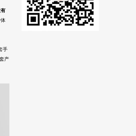
没有
户体
套手
套产
。