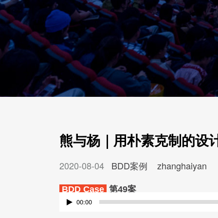
熊与杨｜用朴素克制的设
2020-08-04
BDD案例
zhanghaiyan
BDD Case
第49案
音
00:00
频