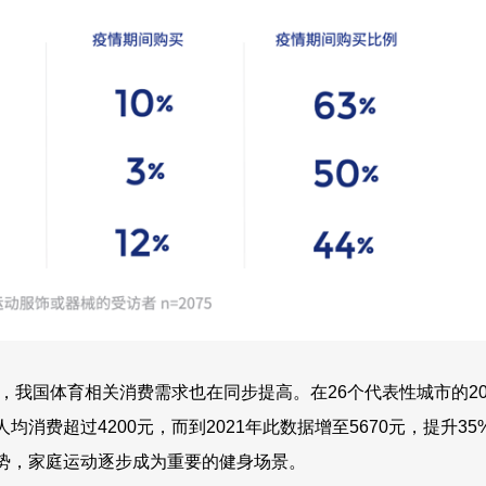
，我国体育相关消费需求也在同步提高。在26个代表性城市的20
消费超过4200元，而到2021年此数据增至5670元，提升35
势，家庭运动逐步成为重要的健身场景。