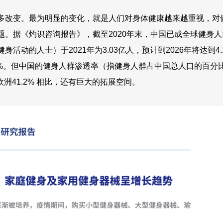
多改变。最为明显的变化，就是人们对身体健康越来越重视，对
。据《灼识咨询报告》，截至2020年末，中国已成全球健身人
动的人士）于2021年为3.03亿人，预计到2026年将达到4.
6.5%。但中国的健身人群渗透率（指健身人群占中国总人口的百分
、欧洲41.2% 相比，还有巨大的拓展空间。