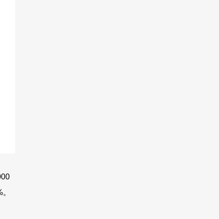
00
%。