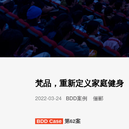
梵品，重新定义家庭健身
2022-03-24
BDD案例
俪郦
BDD Case
第62案