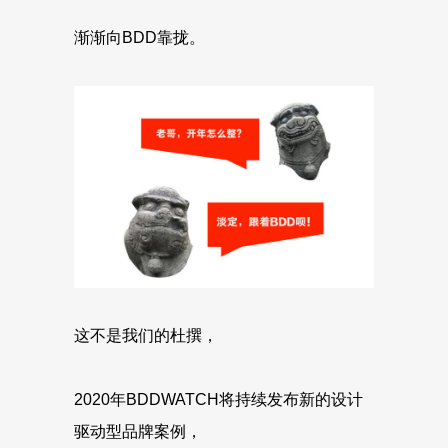
渐渐向BDD靠拢。
这不是我们的杜撰，
2020年BDDWATCH将持续发布新的设计
驱动型品牌案例，