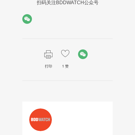
扫码关注BDDWATCH公众号
打印
1
赞