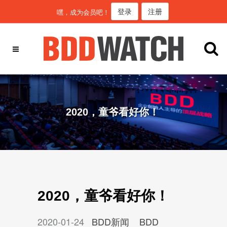
登录
注册
嘿，成为会员吧！
2020，童爷看好你！
2020，童爷看好你！
2020-01-24
BDD新闻
BDD