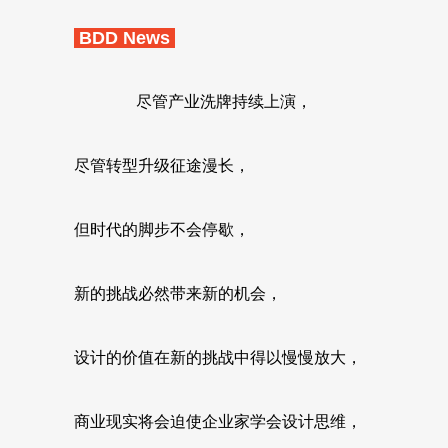
BDD News
尽管产业洗牌持续上演，
尽管转型升级征途漫长，
但时代的脚步不会停歇，
新的挑战必然带来新的机会，
设计的价值在新的挑战中得以慢慢放大，
商业现实将会迫使企业家学会设计思维，