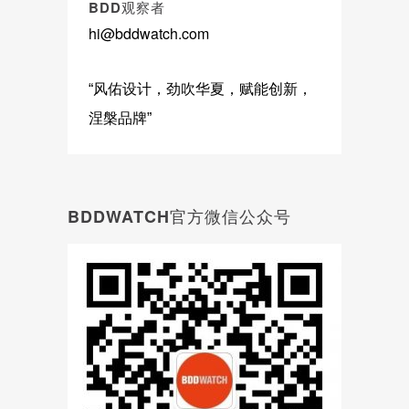
BDD观察者
hi@bddwatch.com
“风佑设计，劲吹华夏，赋能创新，
涅槃品牌”
BDDWATCH官方微信公众号