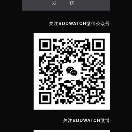
关注BDDWATCH微信公众号
关注BDDWATCH微博