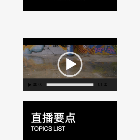
视
频
播
放
器
00:00
01:03