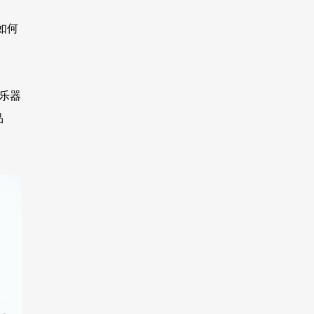
如何
乐器
品