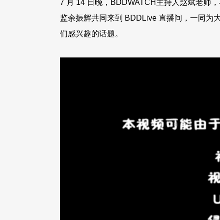
7 月 14 日晚，BDDWATCH主持人赵
监余振辉共同来到 BDDLive 直播间，一同为
们感兴趣的话题。