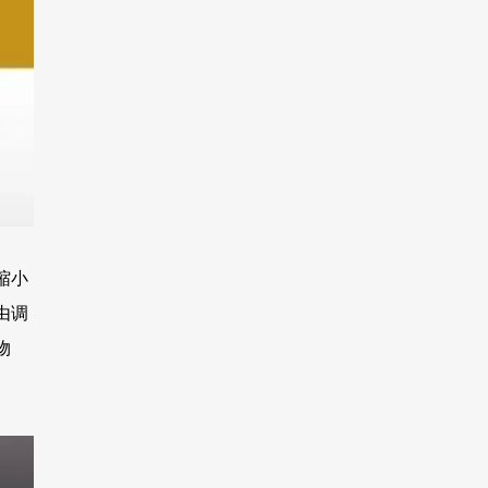
缩小
由调
物