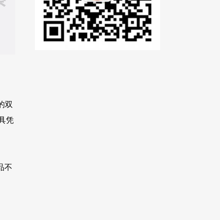
的双
具凭
品不