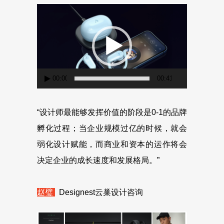
视
频
播
放
器
00:00
00:41
“设计师最能够发挥价值的阶段是0-1的品牌
孵化过程；当企业规模过亿的时候，就会
弱化设计赋能，而商业和资本的运作将会
决定企业的成长速度和发展格局。”
赵璧
Designest云巢设计咨询
视