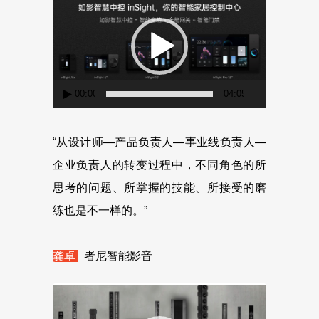
频
播
放
器
00:00
04:05
“从设计师—产品负责人—事业线负责人—
企业负责人的转变过程中，不同角色的所
思考的问题、所掌握的技能、所接受的磨
练也是不一样的。”
龚卓
者尼智能影音
视
频