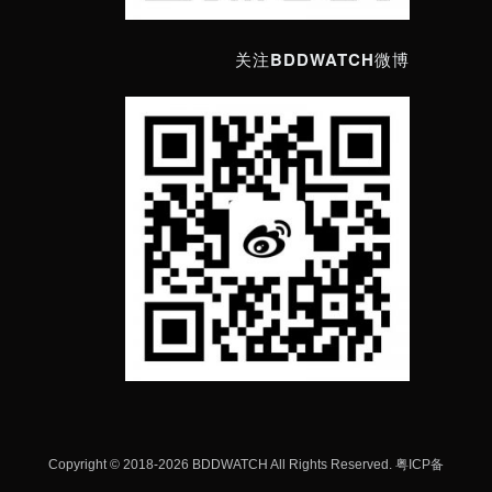
关注BDDWATCH微博
Copyright © 2018-
2026 BDDWATCH All Rights Reserved.
粤ICP备