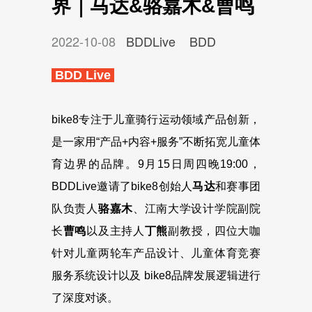
界｜马达&骆嘉木&曹鸣
2022-10-08
BDDLive
BDD
BDD Live
bike8专注于儿童骑行运动领域产品创新，
是一家用“产品+内容+服务”不断拓宽儿童体
育边界的品牌。9月15日周四晚19:00，
BDDLive邀请了bike8创始人
马达
和赛事团
队负责人
骆嘉木
、江南大学设计学院副院
长
曹鸣
以及主持人
丁熊
副教授，四位大咖
针对儿童两轮车产品设计、儿童体育竞赛
服务系统设计以及 bike8品牌发展逻辑进行
了深度对谈。