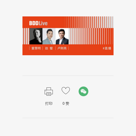
打印
0
赞