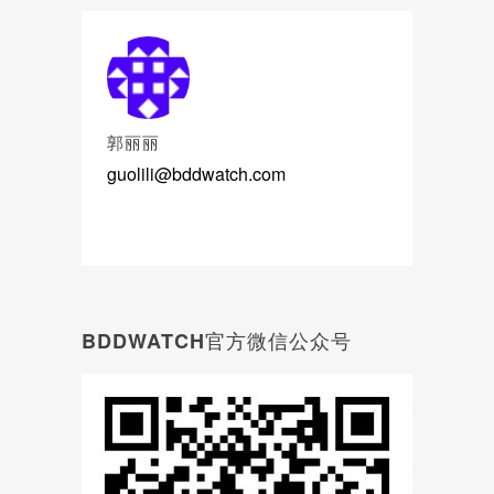
郭丽丽
guolili@bddwatch.com
BDDWATCH官方微信公众号