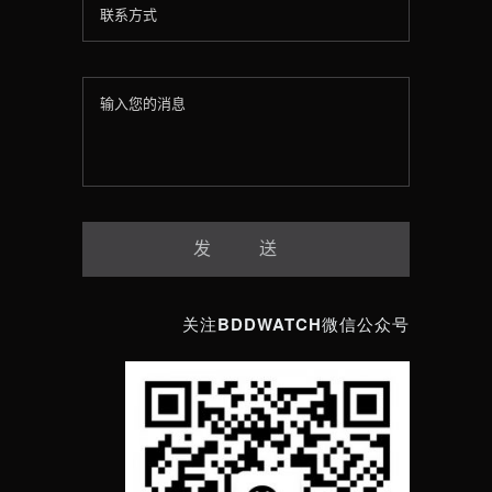
关注BDDWATCH微信公众号