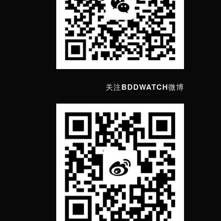
关注BDDWATCH微博