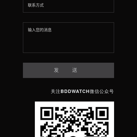
关注BDDWATCH微信公众号