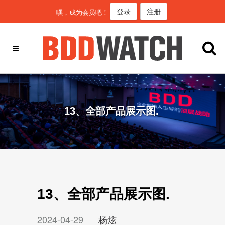
登录
注册
嘿，成为会员吧！
13、全部产品展示图.
13、全部产品展示图.
2024-04-29
杨炫